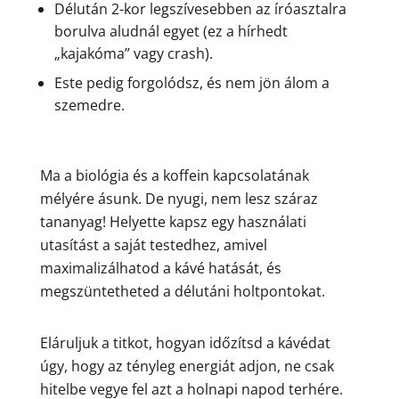
Délután 2-kor legszívesebben az íróasztalra
borulva aludnál egyet (ez a hírhedt
„kajakóma” vagy crash).
Este pedig forgolódsz, és nem jön álom a
szemedre.
Ma a biológia és a koffein kapcsolatának
mélyére ásunk. De nyugi, nem lesz száraz
tananyag! Helyette kapsz egy használati
utasítást a saját testedhez, amivel
maximalizálhatod a kávé hatását, és
megszüntetheted a délutáni holtpontokat.
Eláruljuk a titkot, hogyan időzítsd a kávédat
úgy, hogy az tényleg energiát adjon, ne csak
hitelbe vegye fel azt a holnapi napod terhére.