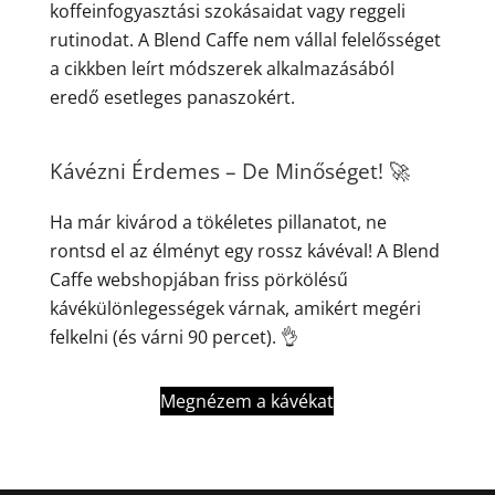
koffeinfogyasztási szokásaidat vagy reggeli
rutinodat. A Blend Caffe nem vállal felelősséget
a cikkben leírt módszerek alkalmazásából
eredő esetleges panaszokért.
Kávézni Érdemes – De Minőséget! 🚀
Ha már kivárod a tökéletes pillanatot, ne
rontsd el az élményt egy rossz kávéval! A Blend
Caffe webshopjában friss pörkölésű
kávékülönlegességek várnak, amikért megéri
felkelni (és várni 90 percet). 👌
Megnézem a kávékat