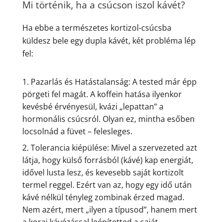
Mi történik, ha a csúcson iszol kávét?
Ha ebbe a természetes kortizol-csúcsba
küldesz bele egy dupla kávét, két probléma lép
fel:
Pazarlás és Hatástalanság: A tested már épp
pörgeti fel magát. A koffein hatása ilyenkor
kevésbé érvényesül, kvázi „lepattan” a
hormonális csúcsról. Olyan ez, mintha esőben
locsolnád a füvet – felesleges.
Tolerancia kiépülése: Mivel a szervezeted azt
látja, hogy külső forrásból (kávé) kap energiát,
idővel lusta lesz, és kevesebb saját kortizolt
termel reggel. Ezért van az, hogy egy idő után
kávé nélkül tényleg zombinak érzed magad.
Nem azért, mert „ilyen a típusod”, hanem mert