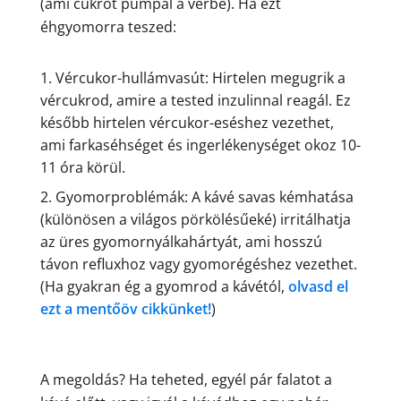
(ami cukrot pumpál a vérbe). Ha ezt
éhgyomorra teszed:
Vércukor-hullámvasút: Hirtelen megugrik a
vércukrod, amire a tested inzulinnal reagál. Ez
később hirtelen vércukor-eséshez vezethet,
ami farkaséhséget és ingerlékenységet okoz 10-
11 óra körül.
Gyomorproblémák: A kávé savas kémhatása
(különösen a világos pörkölésűeké) irritálhatja
az üres gyomornyálkahártyát, ami hosszú
távon refluxhoz vagy gyomorégéshez vezethet.
(Ha gyakran ég a gyomrod a kávétól,
olvasd el
ezt a mentőöv cikkünket!
)
A megoldás? Ha teheted, egyél pár falatot a