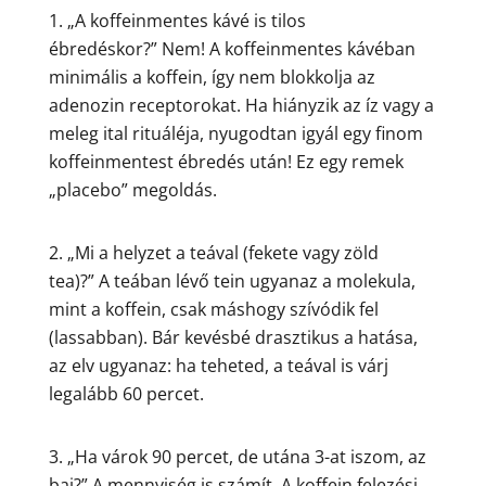
1. „A koffeinmentes kávé is tilos
ébredéskor?” Nem! A koffeinmentes kávéban
minimális a koffein, így nem blokkolja az
adenozin receptorokat. Ha hiányzik az íz vagy a
meleg ital rituáléja, nyugodtan igyál egy finom
koffeinmentest ébredés után! Ez egy remek
„placebo” megoldás.
2. „Mi a helyzet a teával (fekete vagy zöld
tea)?” A teában lévő tein ugyanaz a molekula,
mint a koffein, csak máshogy szívódik fel
(lassabban). Bár kevésbé drasztikus a hatása,
az elv ugyanaz: ha teheted, a teával is várj
legalább 60 percet.
3. „Ha várok 90 percet, de utána 3-at iszom, az
baj?” A mennyiség is számít. A koffein felezési