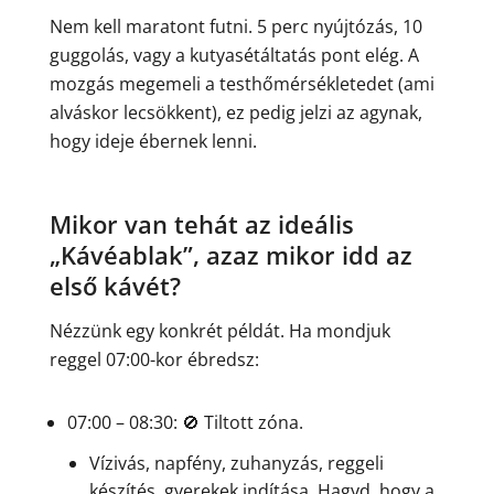
Nem kell maratont futni. 5 perc nyújtózás, 10
guggolás, vagy a kutyasétáltatás pont elég. A
mozgás megemeli a testhőmérsékletedet (ami
alváskor lecsökkent), ez pedig jelzi az agynak,
hogy ideje ébernek lenni.
Mikor van tehát az ideális
„Kávéablak”, azaz mikor idd az
első kávét?
Nézzünk egy konkrét példát. Ha mondjuk
reggel 07:00-kor ébredsz:
07:00 – 08:30: 🚫 Tiltott zóna.
Vízivás, napfény, zuhanyzás, reggeli
készítés, gyerekek indítása. Hagyd, hogy a