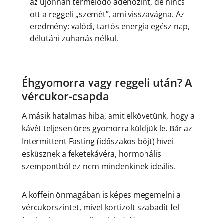
az újonnan termelődő adenozint, de nincs
ott a reggeli „szemét”, ami visszavágna. Az
eredmény: valódi, tartós energia egész nap,
délutáni zuhanás nélkül.
Éhgyomorra vagy reggeli után? A
vércukor-csapda
A másik hatalmas hiba, amit elkövetünk, hogy a
kávét teljesen üres gyomorra küldjük le. Bár az
Intermittent Fasting (időszakos böjt) hívei
esküsznek a feketekávéra, hormonális
szempontból ez nem mindenkinek ideális.
A koffein önmagában is képes megemelni a
vércukorszintet, mivel kortizolt szabadít fel