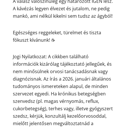
A válasz valószínűleg egy határozott IGEN lesz.
A kávézás legyen élvezet és jutalom, ne pedig
mankó, ami nélkül kikelni sem tudsz az ágyból!
Egészséges reggeleket, türelmet és tiszta
fókuszt kívánunk! ☕
Jogi Nyilatkozat: A cikkben található
információk kizárólag tájékoztató jellegűek, és
nem minősülnek orvosi tanácsadásnak vagy
diagnózisnak. Az írás a 2026. januári általános
tudományos ismereteken alapul, de minden
szervezet egyedi. Ha krónikus betegségben
szenvedsz (pl. magas vérnyomás, reflux,
cukorbetegség), terhes vagy, illetve gyógyszert
szedsz, kérjük, konzultálj kezelőorvosoddal,
mielőtt jelentősen megváltoztatnád a