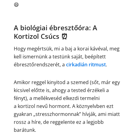
😄
A biológiai ébresztőóra: A
Kortizol Csúcs ⏰
Hogy megértsük, mi a baj a korai kávéval, meg
kell ismernünk a testünk saját, beépített
ébresztőrendszerét, a
cirkadián ritmust
.
Amikor reggel kinyitod a szemed (sőt, már egy
kicsivel előtte is, ahogy a tested érzékeli a
fényt), a mellékveséd elkezdi termelni
a kortizol nevű hormont. A köznyelvben ezt
gyakran „stresszhormonnak” hívják, ami miatt
rossz a híre, de reggelente ez a legjobb
barátunk.