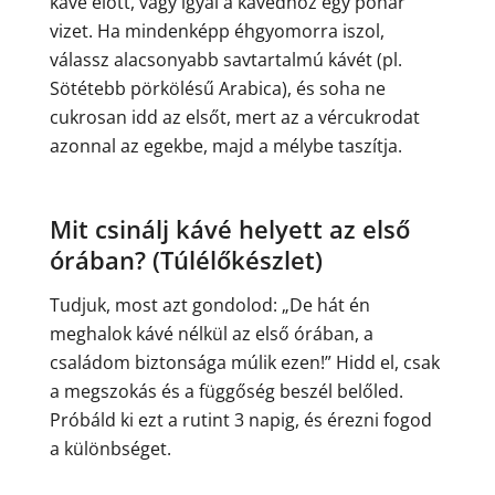
kávé előtt, vagy igyál a kávédhoz egy pohár
vizet. Ha mindenképp éhgyomorra iszol,
válassz alacsonyabb savtartalmú kávét (pl.
Sötétebb pörkölésű Arabica), és soha ne
cukrosan idd az elsőt, mert az a vércukrodat
azonnal az egekbe, majd a mélybe taszítja.
Mit csinálj kávé helyett az első
órában? (Túlélőkészlet)
Tudjuk, most azt gondolod: „De hát én
meghalok kávé nélkül az első órában, a
családom biztonsága múlik ezen!” Hidd el, csak
a megszokás és a függőség beszél belőled.
Próbáld ki ezt a rutint 3 napig, és érezni fogod
a különbséget.