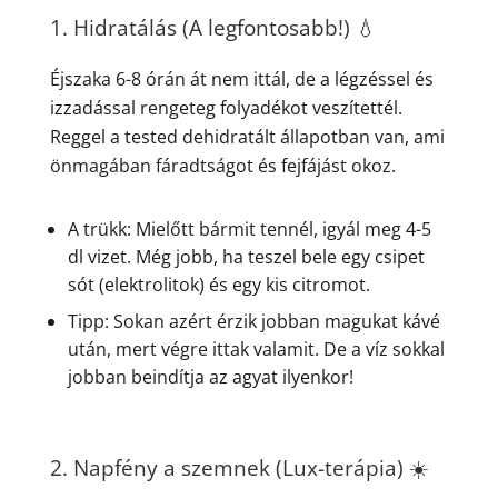
1. Hidratálás (A legfontosabb!) 💧
Éjszaka 6-8 órán át nem ittál, de a légzéssel és
izzadással rengeteg folyadékot veszítettél.
Reggel a tested dehidratált állapotban van, ami
önmagában fáradtságot és fejfájást okoz.
A trükk: Mielőtt bármit tennél, igyál meg 4-5
dl vizet. Még jobb, ha teszel bele egy csipet
sót (elektrolitok) és egy kis citromot.
Tipp: Sokan azért érzik jobban magukat kávé
után, mert végre ittak valamit. De a víz sokkal
jobban beindítja az agyat ilyenkor!
2. Napfény a szemnek (Lux-terápia) ☀️