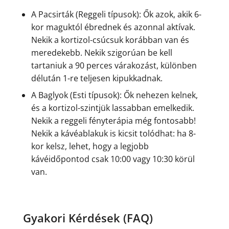
A Pacsirták (Reggeli típusok): Ők azok, akik 6-
kor maguktól ébrednek és azonnal aktívak.
Nekik a kortizol-csúcsuk korábban van és
meredekebb. Nekik szigorúan be kell
tartaniuk a 90 perces várakozást, különben
délután 1-re teljesen kipukkadnak.
A Baglyok (Esti típusok): Ők nehezen kelnek,
és a kortizol-szintjük lassabban emelkedik.
Nekik a reggeli fényterápia még fontosabb!
Nekik a kávéablakuk is kicsit tolódhat: ha 8-
kor kelsz, lehet, hogy a legjobb
kávéidőpontod csak 10:00 vagy 10:30 körül
van.
Gyakori Kérdések (FAQ)