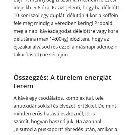
ideje kb. 5-6 óra. Ez azt jelenti, hogy ha délelőtt
10-kor iszol egy duplát, délután 4-kor a koffein
fele még mindig a véredben kering! Próbáld
meg a napi kávéadagodat délelőttre vagy kora
délutánra (max 14:00-ig) időzíteni, hogy az
éjszakai alvásod (és ezzel a másnapi adenozin-
takarításod) ne sérüljön.
Összegzés: A türelem energiát
terem
A kávé egy csodálatos, komplex ital, tele
antioxidánsokkal és élvezeti értékkel. De mint
minden erős hatású eszköznél, itt is
számít, hogyan használjuk. Ha azonnal
„elsütöd a puskaport” ébredés után, amikor a