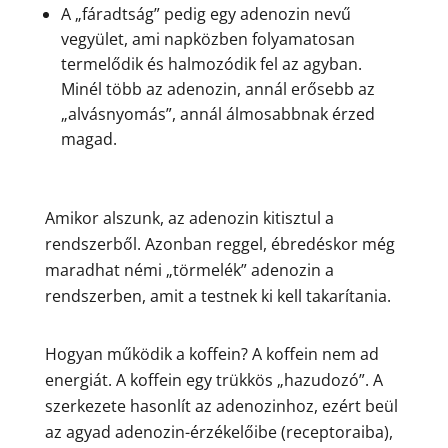
A „fáradtság” pedig egy adenozin nevű
vegyület, ami napközben folyamatosan
termelődik és halmozódik fel az agyban.
Minél több az adenozin, annál erősebb az
„alvásnyomás”, annál álmosabbnak érzed
magad.
Amikor alszunk, az adenozin kitisztul a
rendszerből. Azonban reggel, ébredéskor még
maradhat némi „törmelék” adenozin a
rendszerben, amit a testnek ki kell takarítania.
Hogyan működik a koffein? A koffein nem ad
energiát. A koffein egy trükkös „hazudozó”. A
szerkezete hasonlít az adenozinhoz, ezért beül
az agyad adenozin-érzékelőibe (receptoraiba),