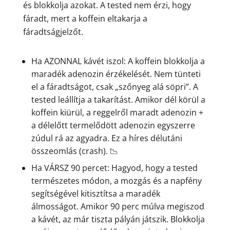
és blokkolja azokat. A tested nem érzi, hogy
fáradt, mert a koffein eltakarja a
fáradtságjelzőt.
Ha AZONNAL kávét iszol: A koffein blokkolja a
maradék adenozin érzékelését. Nem tünteti
el a fáradtságot, csak „szőnyeg alá söpri”. A
tested leállítja a takarítást. Amikor dél körül a
koffein kiürül, a reggelről maradt adenozin +
a délelőtt termelődött adenozin egyszerre
zúdul rá az agyadra. Ez a híres délutáni
összeomlás (crash). 📉
Ha VÁRSZ 90 percet: Hagyod, hogy a tested
természetes módon, a mozgás és a napfény
segítségével kitisztítsa a maradék
álmosságot. Amikor 90 perc múlva megiszod
a kávét, az már tiszta pályán játszik. Blokkolja