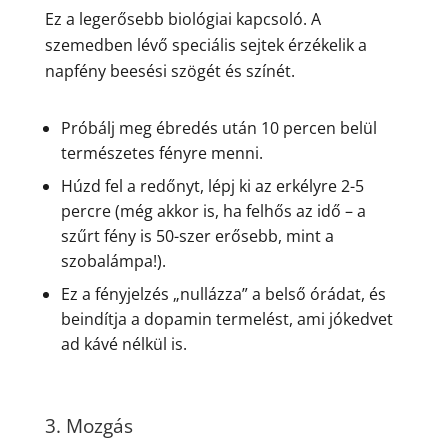
Ez a legerősebb biológiai kapcsoló. A
szemedben lévő speciális sejtek érzékelik a
napfény beesési szögét és színét.
Próbálj meg ébredés után 10 percen belül
természetes fényre menni.
Húzd fel a redőnyt, lépj ki az erkélyre 2-5
percre (még akkor is, ha felhős az idő – a
szűrt fény is 50-szer erősebb, mint a
szobalámpa!).
Ez a fényjelzés „nullázza” a belső órádat, és
beindítja a dopamin termelést, ami jókedvet
ad kávé nélkül is.
3. Mozgás