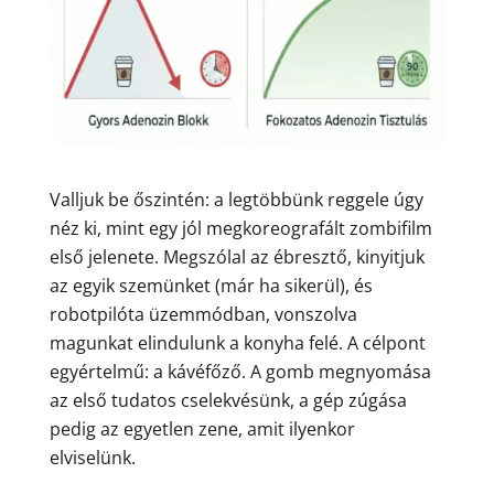
Valljuk be őszintén: a legtöbbünk reggele úgy
néz ki, mint egy jól megkoreografált zombifilm
első jelenete. Megszólal az ébresztő, kinyitjuk
az egyik szemünket (már ha sikerül), és
robotpilóta üzemmódban, vonszolva
magunkat elindulunk a konyha felé. A célpont
egyértelmű: a kávéfőző. A gomb megnyomása
az első tudatos cselekvésünk, a gép zúgása
pedig az egyetlen zene, amit ilyenkor
elviselünk.