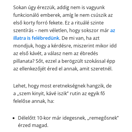
Sokan úgy érezzük, addig nem is vagyunk
funkcionáló emberek, amíg le nem csúszik az
első korty forró fekete. Ez a rituálé szinte
szentírás – nem véletlen, hogy sokszor már
az
illatra is felébredünk
. De mi van, ha azt
mondjuk, hogy a kérdésre, miszerint mikor idd
az első kávét, a válasz nem az ébredés
pillanata? Sőt, ezzel a berögzült szokással épp
az ellenkezőjét éred el annak, amit szeretnél.
Lehet, hogy most eretnekségnek hangzik, de
a „szem kinyit, kávé iszik” rutin az egyik fő
felelőse annak, ha:
Délelőtt 10-kor már idegesnek, „remegősnek”
érzed magad.