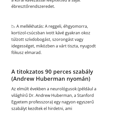
a korai kávézással leépítetted a saját
ébresztőrendszeredet.
📉 A mellékhatás: A reggeli, éhgyomorra,
kortizol-csúcsban ivott kávé gyakran okoz
túlzott szívdobogást, szorongást vagy
idegességet, miközben a várt tiszta, nyugodt
fókusz elmarad.
A titokzatos 90 perces szabály
(Andrew Huberman nyomán)
Az elmúlt években a neurológusok (például a
világhírű Dr. Andrew Huberman, a Stanford
Egyetem professzora) egy nagyon egyszerű
szabályt kezdtek el hirdetni, ami