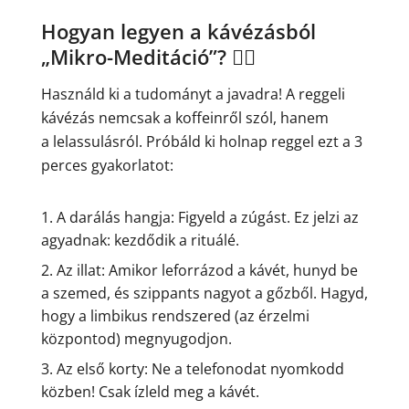
Hogyan legyen a kávézásból
„Mikro-Meditáció”? 🧘‍♀️
Használd ki a tudományt a javadra! A reggeli
kávézás nemcsak a koffeinről szól, hanem
a lelassulásról. Próbáld ki holnap reggel ezt a 3
perces gyakorlatot:
A darálás hangja: Figyeld a zúgást. Ez jelzi az
agyadnak: kezdődik a rituálé.
Az illat: Amikor leforrázod a kávét, hunyd be
a szemed, és szippants nagyot a gőzből. Hagyd,
hogy a limbikus rendszered (az érzelmi
központod) megnyugodjon.
Az első korty: Ne a telefonodat nyomkodd
közben! Csak ízleld meg a kávét.