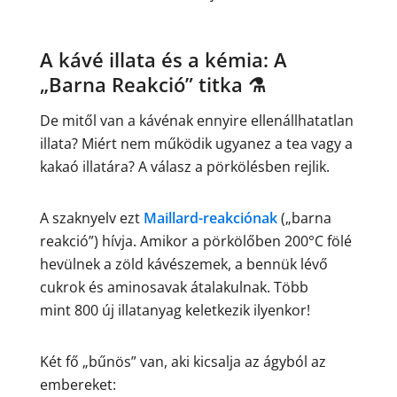
A kávé illata és a kémia: A
„Barna Reakció” titka ⚗️
De mitől van a kávénak ennyire ellenállhatatlan
illata? Miért nem működik ugyanez a tea vagy a
kakaó illatára? A válasz a pörkölésben rejlik.
A szaknyelv ezt
Maillard-reakciónak
(„barna
reakció”) hívja. Amikor a pörkölőben 200°C fölé
hevülnek a zöld kávészemek, a bennük lévő
cukrok és aminosavak átalakulnak. Több
mint 800 új illatanyag keletkezik ilyenkor!
Két fő „bűnös” van, aki kicsalja az ágyból az
embereket: