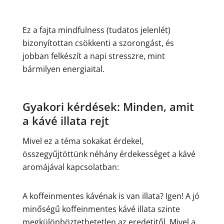
Ez a fajta mindfulness (tudatos jelenlét)
bizonyítottan csökkenti a szorongást, és
jobban felkészít a napi stresszre, mint
bármilyen energiaital.
Gyakori kérdések: Minden, amit
a kávé illata rejt
Mivel ez a téma sokakat érdekel,
összegyűjtöttünk néhány érdekességet a kávé
aromájával kapcsolatban:
A koffeinmentes kávénak is van illata? Igen! A jó
minőségű koffeinmentes kávé illata szinte
megkülönböztethetetlen az eredetitől. Mivel a