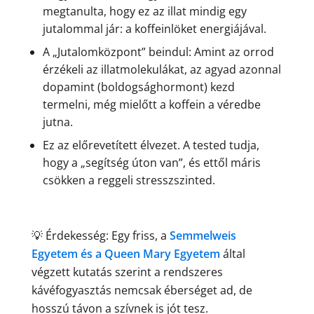
megtanulta, hogy ez az illat mindig egy
jutalommal jár: a koffeinlöket energiájával.
A „Jutalomközpont” beindul: Amint az orrod
érzékeli az illatmolekulákat, az agyad azonnal
dopamint (boldogsághormont) kezd
termelni, még mielőtt a koffein a véredbe
jutna.
Ez az előrevetített élvezet. A tested tudja,
hogy a „segítség úton van”, és ettől máris
csökken a reggeli stresszszinted.
💡 Érdekesség: Egy friss, a
Semmelweis
Egyetem és a Queen Mary Egyetem
által
végzett kutatás szerint a rendszeres
kávéfogyasztás nemcsak éberséget ad, de
hosszú távon a szívnek is jót tesz.