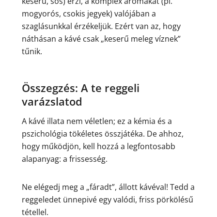
keserű, sós) érzi, a komplex aromákat (pl.
mogyorós, csokis jegyek) valójában a
szaglásunkkal érzékeljük. Ezért van az, hogy
náthásan a kávé csak „keserű meleg víznek”
tűnik.
Összegzés: A te reggeli
varázslatod
A kávé illata nem véletlen; ez a kémia és a
pszichológia tökéletes összjátéka. De ahhoz,
hogy működjön, kell hozzá a legfontosabb
alapanyag: a frissesség.
Ne elégedj meg a „fáradt”, állott kávéval! Tedd a
reggeledet ünnepivé egy valódi, friss pörkölésű
tétellel.