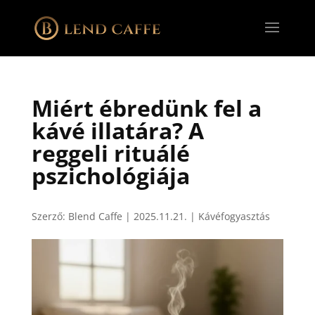
Miért ébredünk fel a
kávé illatára? A
reggeli rituálé
pszichológiája
Szerző:
Blend Caffe
|
2025.11.21.
|
Kávéfogyasztás