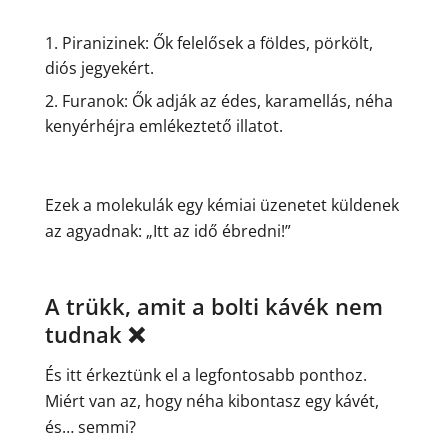
Piranizinek: Ők felelősek a földes, pörkölt,
diós jegyekért.
Furanok: Ők adják az édes, karamellás, néha
kenyérhéjra emlékeztető illatot.
Ezek a molekulák egy kémiai üzenetet küldenek
az agyadnak: „Itt az idő ébredni!”
A trükk, amit a bolti kávék nem
tudnak ❌
És itt érkeztünk el a legfontosabb ponthoz.
Miért van az, hogy néha kibontasz egy kávét,
és… semmi?