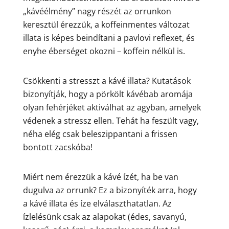
„kávéélmény” nagy részét az orrunkon
keresztül érezzük, a koffeinmentes változat
illata is képes beindítani a pavlovi reflexet, és
enyhe éberséget okozni – koffein nélkül is.
Csökkenti a stresszt a kávé illata? Kutatások
bizonyítják, hogy a pörkölt kávébab aromája
olyan fehérjéket aktiválhat az agyban, amelyek
védenek a stressz ellen. Tehát ha feszült vagy,
néha elég csak beleszippantani a frissen
bontott zacskóba!
Miért nem érezzük a kávé ízét, ha be van
dugulva az orrunk? Ez a bizonyíték arra, hogy
a kávé illata és íze elválaszthatatlan. Az
ízlelésünk csak az alapokat (édes, savanyú,