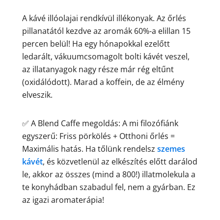
A kávé illóolajai rendkívül illékonyak. Az őrlés
pillanatától kezdve az aromák 60%-a elillan 15
percen belül! Ha egy hónapokkal ezelőtt
ledarált, vákuumcsomagolt bolti kávét veszel,
az illatanyagok nagy része már rég eltűnt
(oxidálódott). Marad a koffein, de az élmény
elveszik.
✅ A Blend Caffe megoldás: A mi filozófiánk
egyszerű: Friss pörkölés + Otthoni őrlés =
Maximális hatás. Ha tőlünk rendelsz
szemes
kávét
, és közvetlenül az elkészítés előtt darálod
le, akkor az összes (mind a 800!) illatmolekula a
te konyhádban szabadul fel, nem a gyárban. Ez
az igazi aromaterápia!