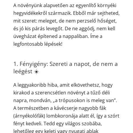
A növényünk alapvetően az egyenlítő környéki
hegyvidékekről származik. Ebből már sejtheted,
mit szeret: meleget, de nem perzselő hőséget,
és jó kis párás levegőt. De ne aggódj, nem kell
üvegházat építened a nappaliban. Íme a
legfontosabb lépések!
1. Fényigény: Szereti a napot, de nem a
leégést ☀️
A leggyakoribb hiba, amit elkövethetsz, hogy
kirakod a szerencsétlen növényt a tűző déli
napra, mondván, „a trópusokon is meleg van”.
A természetben a kávécserje nagyobb fák
(árnyékolófák) lombkoronája alatt él, így a szórt
fényt kedveli. Tedd egy világos szobába,
lehetőleg egy keleti vagy nyugati ablak