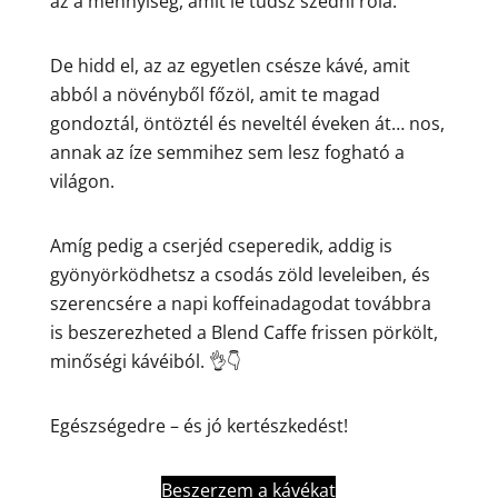
az a mennyiség, amit le tudsz szedni róla.
De hidd el, az az egyetlen csésze kávé, amit
abból a növényből főzöl, amit te magad
gondoztál, öntöztél és neveltél éveken át… nos,
annak az íze semmihez sem lesz fogható a
világon.
Amíg pedig a cserjéd cseperedik, addig is
gyönyörködhetsz a csodás zöld leveleiben, és
szerencsére a napi koffeinadagodat továbbra
is beszerezheted a Blend Caffe frissen pörkölt,
minőségi kávéiból. 👌👇
Egészségedre – és jó kertészkedést!
Beszerzem a kávékat