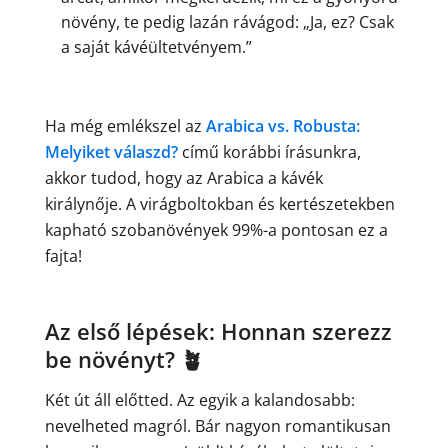
növény, te pedig lazán rávágod: „Ja, ez? Csak
a saját kávéültetvényem.”
Ha még emlékszel az
Arabica vs. Robusta:
Melyiket válaszd?
című korábbi írásunkra,
akkor tudod, hogy az Arabica a kávék
királynője. A virágboltokban és kertészetekben
kapható szobanövények 99%-a pontosan ez a
fajta!
Az első lépések: Honnan szerezz
be növényt? 🪴
Két út áll előtted. Az egyik a kalandosabb:
nevelheted magról. Bár nagyon romantikusan