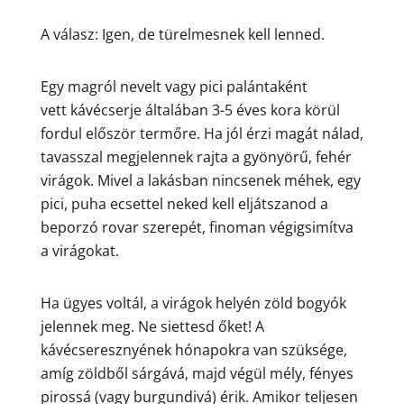
A válasz: Igen, de türelmesnek kell lenned.
Egy magról nevelt vagy pici palántaként
vett kávécserje általában 3-5 éves kora körül
fordul először termőre. Ha jól érzi magát nálad,
tavasszal megjelennek rajta a gyönyörű, fehér
virágok. Mivel a lakásban nincsenek méhek, egy
pici, puha ecsettel neked kell eljátszanod a
beporzó rovar szerepét, finoman végigsimítva
a virágokat.
Ha ügyes voltál, a virágok helyén zöld bogyók
jelennek meg. Ne siettesd őket! A
kávécseresznyének hónapokra van szüksége,
amíg zöldből sárgává, majd végül mély, fényes
pirossá (vagy burgundivá) érik. Amikor teljesen