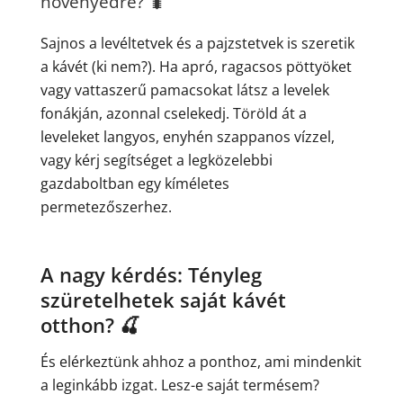
növényedre? 🐛
Sajnos a levéltetvek és a pajzstetvek is szeretik
a kávét (ki nem?). Ha apró, ragacsos pöttyöket
vagy vattaszerű pamacsokat látsz a levelek
fonákján, azonnal cselekedj. Töröld át a
leveleket langyos, enyhén szappanos vízzel,
vagy kérj segítséget a legközelebbi
gazdaboltban egy kíméletes
permetezőszerhez.
A nagy kérdés: Tényleg
szüretelhetek saját kávét
otthon? 🍒
És elérkeztünk ahhoz a ponthoz, ami mindenkit
a leginkább izgat. Lesz-e saját termésem?