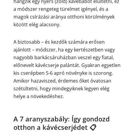
hangzik egy nyers (zöld) kávébabot elültetni, ez
a módszer rengeteg türelmet igényel, és a
magok csírázási aránya otthoni körülmények
között elég alacsony.
A biztosabb – és kezdők számára erősen
ajánlott – módszer, ha egy kertészetben vagy
nagyobb barkácsáruházban veszel egy fiatal,
előnevelt kávécserje palántát. Gyakran egyetlen
kis cserépben 5-6 apró növényke is szorong.
Amikor hazaviszed, érdemes őket óvatosan
szétültetni, hogy mindegyiknek legyen elég
helye a növekedéshez.
A 7 aranyszabály: Így gondozd
otthon a kávécserjédet 📋