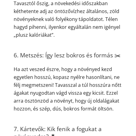
Tavasztól őszig, a növekedési időszakban
kéthetente adj az öntözővízhez általános, zöld
növényeknek való folyékony tápoldatot. Télen
hagyd pihenni, ilyenkor egyáltalán nem igényel
„plusz kalóriákat”.
6. Metszés: Így lesz bokros és formás ✂️
Ha azt veszed észre, hogy a növényed kezd
egyetlen hosszú, kopasz nyélre hasonlítani, ne
félj megmetszeni! Tavasszal a túl hosszúra nőtt
ágakat nyugodtan vágd vissza egy kicsit. Ezzel
arra ösztönzöd a növényt, hogy új oldalágakat
hozzon, és szép, dús, bokros formát öltsön.
7. Kártevők: Kik fenik a fogukat a