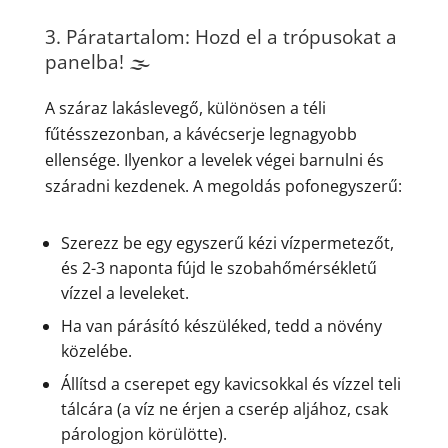
3. Páratartalom: Hozd el a trópusokat a
panelba! 🌫️
A száraz lakáslevegő, különösen a téli
fűtésszezonban, a kávécserje legnagyobb
ellensége. Ilyenkor a levelek végei barnulni és
száradni kezdenek. A megoldás pofonegyszerű:
Szerezz be egy egyszerű kézi vízpermetezőt,
és 2-3 naponta fújd le szobahőmérsékletű
vízzel a leveleket.
Ha van párásító készüléked, tedd a növény
közelébe.
Állítsd a cserepet egy kavicsokkal és vízzel teli
tálcára (a víz ne érjen a cserép aljához, csak
párologjon körülötte).