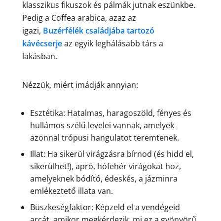
klasszikus fikuszok és pálmák jutnak eszünkbe.
Pedig a Coffea arabica, azaz az
igazi,
Buzérfélék családjába tartozó
kávécserje
az egyik leghálásabb társ a
lakásban.
Nézzük, miért imádják annyian:
Esztétika: Hatalmas, haragoszöld, fényes és
hullámos szélű levelei vannak, amelyek
azonnal trópusi hangulatot teremtenek.
Illat: Ha sikerül virágzásra bírnod (és hidd el,
sikerülhet!), apró, hófehér virágokat hoz,
amelyeknek bódító, édeskés, a jázminra
emlékeztető illata van.
Büszkeségfaktor: Képzeld el a vendégeid
arcát, amikor megkérdezik, mi ez a gyönyörű