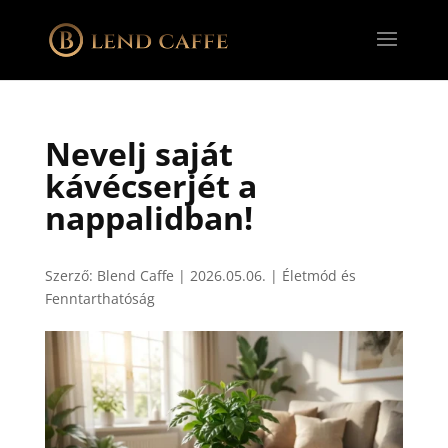
Nevelj saját
kávécserjét a
nappalidban!
Szerző:
Blend Caffe
|
2026.05.06.
|
Életmód és
Fenntarthatóság