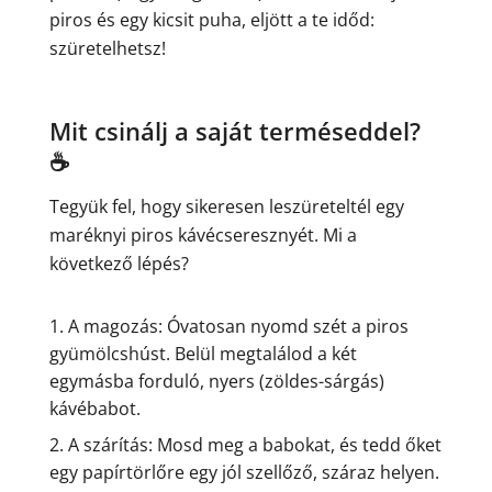
piros és egy kicsit puha, eljött a te időd:
szüretelhetsz!
Mit csinálj a saját terméseddel?
☕
Tegyük fel, hogy sikeresen leszüreteltél egy
maréknyi piros kávécseresznyét. Mi a
következő lépés?
A magozás: Óvatosan nyomd szét a piros
gyümölcshúst. Belül megtalálod a két
egymásba forduló, nyers (zöldes-sárgás)
kávébabot.
A szárítás: Mosd meg a babokat, és tedd őket
egy papírtörlőre egy jól szellőző, száraz helyen.