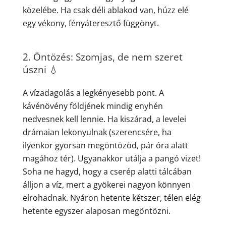
közelébe. Ha csak déli ablakod van, húzz elé
egy vékony, fényáteresztő függönyt.
2. Öntözés: Szomjas, de nem szeret
úszni 💧
A vízadagolás a legkényesebb pont. A
kávénövény földjének mindig enyhén
nedvesnek kell lennie. Ha kiszárad, a levelei
drámaian lekonyulnak (szerencsére, ha
ilyenkor gyorsan megöntözöd, pár óra alatt
magához tér). Ugyanakkor utálja a pangó vizet!
Soha ne hagyd, hogy a cserép alatti tálcában
álljon a víz, mert a gyökerei nagyon könnyen
elrohadnak. Nyáron hetente kétszer, télen elég
hetente egyszer alaposan megöntözni.