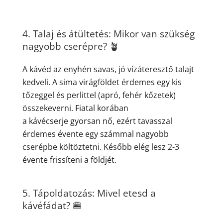
4. Talaj és átültetés: Mikor van szükség
nagyobb cserépre? 🪴
A kávéd az enyhén savas, jó vízáteresztő talajt
kedveli. A sima virágföldet érdemes egy kis
tőzeggel és perlittel (apró, fehér kőzetek)
összekeverni. Fiatal korában
a kávécserje gyorsan nő, ezért tavasszal
érdemes évente egy számmal nagyobb
cserépbe költöztetni. Később elég lesz 2-3
évente frissíteni a földjét.
5. Tápoldatozás: Mivel etesd a
kávéfádat? 🍔