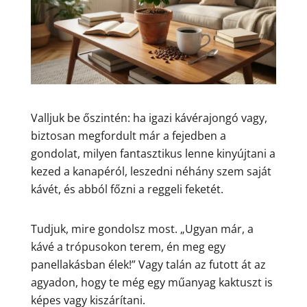
Valljuk be őszintén: ha igazi kávérajongó vagy,
biztosan megfordult már a fejedben a
gondolat, milyen fantasztikus lenne kinyújtani a
kezed a kanapéról, leszedni néhány szem saját
kávét, és abból főzni a reggeli feketét.
Tudjuk, mire gondolsz most. „Ugyan már, a
kávé a trópusokon terem, én meg egy
panellakásban élek!” Vagy talán az futott át az
agyadon, hogy te még egy műanyag kaktuszt is
képes vagy kiszárítani.