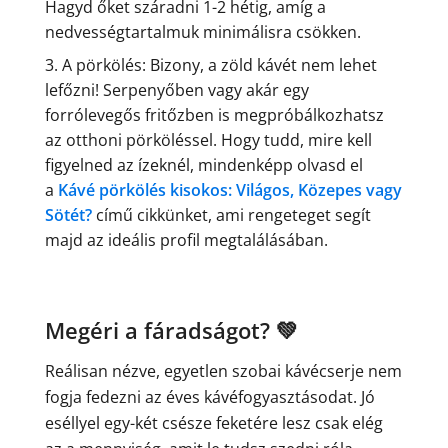
Hagyd őket száradni 1-2 hétig, amíg a
nedvességtartalmuk minimálisra csökken.
A pörkölés: Bizony, a zöld kávét nem lehet
lefőzni! Serpenyőben vagy akár egy
forrólevegős fritőzben is megpróbálkozhatsz
az otthoni pörköléssel. Hogy tudd, mire kell
figyelned az ízeknél, mindenképp olvasd el
a
Kávé pörkölés kisokos: Világos, Közepes vagy
Sötét?
című cikkünket, ami rengeteget segít
majd az ideális profil megtalálásában.
Megéri a fáradságot? 💚
Reálisan nézve, egyetlen szobai kávécserje nem
fogja fedezni az éves kávéfogyasztásodat. Jó
eséllyel egy-két csésze feketére lesz csak elég