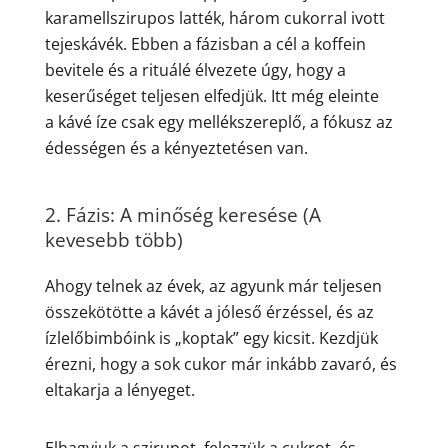
karamellszirupos latték, három cukorral ivott
tejeskávék. Ebben a fázisban a cél a koffein
bevitele és a rituálé élvezete úgy, hogy a
keserűséget teljesen elfedjük. Itt még eleinte
a kávé íze csak egy mellékszereplő, a fókusz az
édességen és a kényeztetésen van.
2. Fázis: A minőség keresése (A
kevesebb több)
Ahogy telnek az évek, az agyunk már teljesen
összekötötte a kávét a jóleső érzéssel, és az
ízlelőbimbóink is „koptak” egy kicsit. Kezdjük
érezni, hogy a sok cukor már inkább zavaró, és
eltakarja a lényeget.