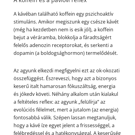
A koffein és a pavlovi reflex
A kávéban található koffein egy pszichoaktív
stimuláns. Amikor megiszunk egy csésze kávét
(még ha kezdetben nem is esik jól), a koffein
bejut a véráramba, blokkolja a fáradtságért
felelős adenozin receptorokat, és serkenti a
dopamin (a boldogsághormon) termelődését.
Az agyunk elkezdi megfigyelni ezt az ok-okozati
összefüggést. Észreveszi, hogy azt a bizonyos
keserű italt hamarosan fókuszáltság, energia
és jókedv követi. Néhány alkalom után kialakul
a feltételes reflex: az agyunk „felülírja” az
evolúciós félelmet, mert a jutalom (az energia)
fontosabbá válik. Szépen lassan megtanuljuk,
hogy a kávé íze egyet jelent a frissességgel, a
felébredéssel és a hatékonysággal. A keserűség