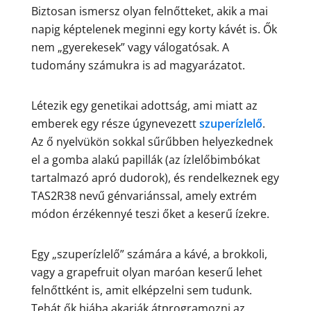
Biztosan ismersz olyan felnőtteket, akik a mai
napig képtelenek meginni egy korty kávét is. Ők
nem „gyerekesek” vagy válogatósak. A
tudomány számukra is ad magyarázatot.
Létezik egy genetikai adottság, ami miatt az
emberek egy része úgynevezett
szuperízlelő
.
Az ő nyelvükön sokkal sűrűbben helyezkednek
el a gomba alakú papillák (az ízlelőbimbókat
tartalmazó apró dudorok), és rendelkeznek egy
TAS2R38 nevű génvariánssal, amely extrém
módon érzékennyé teszi őket a keserű ízekre.
Egy „szuperízlelő” számára a kávé, a brokkoli,
vagy a grapefruit olyan maróan keserű lehet
felnőttként is, amit elképzelni sem tudunk.
Tehát ők hiába akarják átprogramozni az