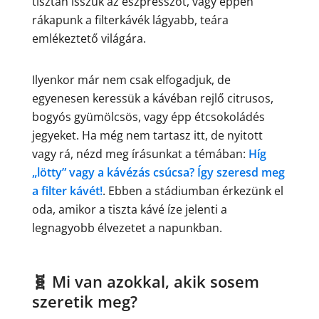
tisztán isszuk az eszpresszót, vagy éppen
rákapunk a filterkávék lágyabb, teára
emlékeztető világára.
Ilyenkor már nem csak elfogadjuk, de
egyenesen keressük a kávéban rejlő citrusos,
bogyós gyümölcsös, vagy épp étcsokoládés
jegyeket. Ha még nem tartasz itt, de nyitott
vagy rá, nézd meg írásunkat a témában:
Híg
„lötty” vagy a kávézás csúcsa? Így szeresd meg
a filter kávét!
. Ebben a stádiumban érkezünk el
oda, amikor a tiszta kávé íze jelenti a
legnagyobb élvezetet a napunkban.
🧬 Mi van azokkal, akik sosem
szeretik meg?