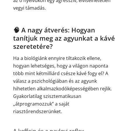
az ő nyelvükön egy agresszív, elviselhetetlen
vegyi támadás.
🧠 A nagy átverés: Hogyan
tanítjuk meg az agyunkat a kávé
szeretetére?
Ha a biológiánk ennyire tiltakozik ellene,
hogyan lehetséges, hogy a világon naponta
több mint kétmilliárd csésze kávé fogy el? A
válasz a pszichológiában és az agyunk
hihetetlen alkalmazkodóképességében rejlik.
Gyakorlatilag szisztematikusan
„átprogramozzuk” a saját
riasztórendszerünket.