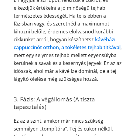
Elhagyjuk a szirupot, felezzük a cukrot, és
elkezdjük értékelni a jó minőségű tejhab
természetes édességét. Ha te is ebben a
fázisban vagy, és szeretnéd a maximumot
kihozni belőle, érdemes elolvasnod korábbi
cikkünket arról, hogyan készíthetsz
kávéházi
cappuccinót otthon, a tökéletes tejhab titkával
,
mert egy selymes tejhab mellett egyensúlyba
kerülnek a savak és a kesernyés jegyek. Ez az az
időszak, ahol már a kávé íze dominál, de a tej
lágyító ölelése még szükséges hozzá.
3. Fázis: A végállomás (A tiszta
tapasztalás)
Ez az a szint, amikor már nincs szükség
semmilyen „tompítóra”. Tej és cukor nélkül,