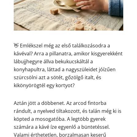
👋 Emlékszel még az első találkozásodra a
kávéval? Arra a pillanatra, amikor kisgyerekként
lábujjhegyre állva bekukucskáltál a
konyhapultra, láttad a nagyszüleidet jóízűen
szürcsölni azt a sötét, gőzölgő italt, és
kikönyörögtél egy kortyot?
Aztán jött a döbbenet. Az arcod fintorba
rándult, a nyelved tiltakozott, és talán még ki is
köpted a mosogatóba. A legtöbb gyerek
számára a kávé íze egyenlő a büntetéssel.
Valami érthetetlen, borzalmasan keserű