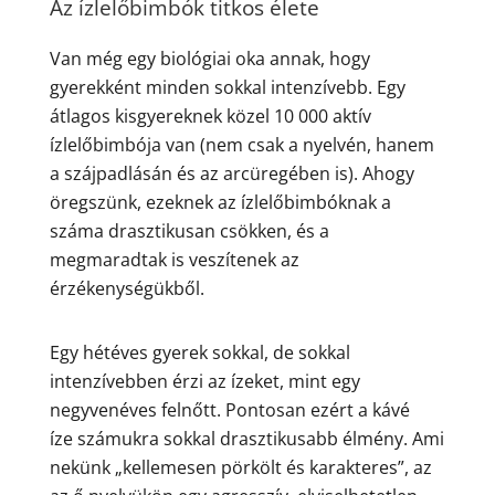
Az ízlelőbimbók titkos élete
Van még egy biológiai oka annak, hogy
gyerekként minden sokkal intenzívebb. Egy
átlagos kisgyereknek közel 10 000 aktív
ízlelőbimbója van (nem csak a nyelvén, hanem
a szájpadlásán és az arcüregében is). Ahogy
öregszünk, ezeknek az ízlelőbimbóknak a
száma drasztikusan csökken, és a
megmaradtak is veszítenek az
érzékenységükből.
Egy hétéves gyerek sokkal, de sokkal
intenzívebben érzi az ízeket, mint egy
negyvenéves felnőtt. Pontosan ezért a kávé
íze számukra sokkal drasztikusabb élmény. Ami
nekünk „kellemesen pörkölt és karakteres”, az