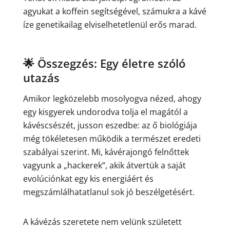
agyukat a koffein segítségével, számukra a kávé
íze genetikailag elviselhetetlenül erős marad.
🌟 Összegzés: Egy életre szóló
utazás
Amikor legközelebb mosolyogva nézed, ahogy
egy kisgyerek undorodva tolja el magától a
kávéscsészét, jusson eszedbe: az ő biológiája
még tökéletesen működik a természet eredeti
szabályai szerint. Mi, kávérajongó felnőttek
vagyunk a „hackerek”, akik átvertük a saját
evolúciónkat egy kis energiáért és
megszámlálhatatlanul sok jó beszélgetésért.
A kávézás szeretete nem velünk született