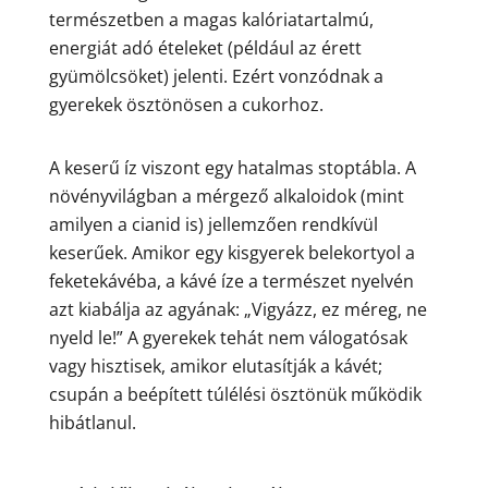
természetben a magas kalóriatartalmú,
energiát adó ételeket (például az érett
gyümölcsöket) jelenti. Ezért vonzódnak a
gyerekek ösztönösen a cukorhoz.
A keserű íz viszont egy hatalmas stoptábla. A
növényvilágban a mérgező alkaloidok (mint
amilyen a cianid is) jellemzően rendkívül
keserűek. Amikor egy kisgyerek belekortyol a
feketekávéba, a kávé íze a természet nyelvén
azt kiabálja az agyának: „Vigyázz, ez méreg, ne
nyeld le!” A gyerekek tehát nem válogatósak
vagy hisztisek, amikor elutasítják a kávét;
csupán a beépített túlélési ösztönük működik
hibátlanul.