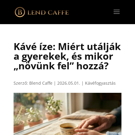
Kávé íze: Miért utálják
a gyerekek, és mikor
„növünk fel” hozzá?
Szerző:
Blend Caffe
|
2026.05.01.
|
Kávéfogyasztás