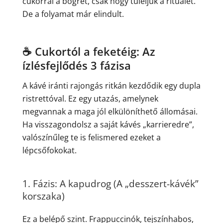
cukorral a bögrét, csak hogy túléljük a rituálét.
De a folyamat már elindult.
☕ Cukortól a feketéig: Az
ízlésfejlődés 3 fázisa
A kávé iránti rajongás ritkán kezdődik egy dupla
ristrettóval. Ez egy utazás, amelynek
megvannak a maga jól elkülöníthető állomásai.
Ha visszagondolsz a saját kávés „karrieredre”,
valószínűleg te is felismered ezeket a
lépcsőfokokat.
1. Fázis: A kapudrog (A „desszert-kávék”
korszaka)
Ez a belépő szint. Frappuccinók, tejszínhabos,