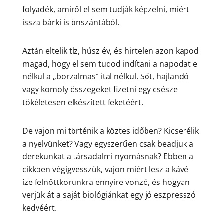
folyadék, amiről el sem tudják képzelni, miért
issza bárki is önszántából.
Aztán eltelik tíz, húsz év, és hirtelen azon kapod
magad, hogy el sem tudod indítani a napodat e
nélkül a „borzalmas” ital nélkül. Sőt, hajlandó
vagy komoly összegeket fizetni egy csésze
tökéletesen elkészített feketéért.
De vajon mi történik a köztes időben? Kicserélik
a nyelvünket? Vagy egyszerűen csak beadjuk a
derekunkat a társadalmi nyomásnak? Ebben a
cikkben végigvesszük, vajon miért lesz a kávé
íze felnőttkorunkra ennyire vonzó, és hogyan
verjük át a saját biológiánkat egy jó eszpresszó
kedvéért.