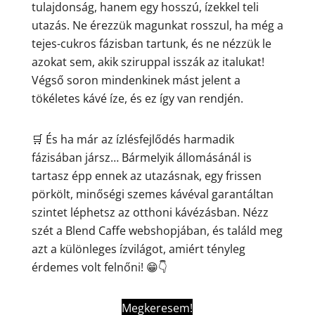
tulajdonság, hanem egy hosszú, ízekkel teli
utazás. Ne érezzük magunkat rosszul, ha még a
tejes-cukros fázisban tartunk, és ne nézzük le
azokat sem, akik sziruppal isszák az italukat!
Végső soron mindenkinek mást jelent a
tökéletes kávé íze, és ez így van rendjén.
🛒 És ha már az ízlésfejlődés harmadik
fázisában jársz… Bármelyik állomásánál is
tartasz épp ennek az utazásnak, egy frissen
pörkölt, minőségi szemes kávéval garantáltan
szintet léphetsz az otthoni kávézásban. Nézz
szét a Blend Caffe webshopjában, és találd meg
azt a különleges ízvilágot, amiért tényleg
érdemes volt felnőni! 😁👇
Megkeresem!