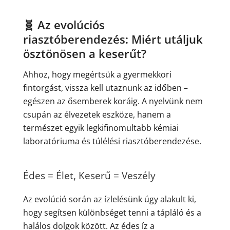
🧬 Az evolúciós
riasztóberendezés: Miért utáljuk
ösztönösen a keserűt?
Ahhoz, hogy megértsük a gyermekkori
fintorgást, vissza kell utaznunk az időben –
egészen az ősemberek koráig. A nyelvünk nem
csupán az élvezetek eszköze, hanem a
természet egyik legkifinomultabb kémiai
laboratóriuma és túlélési riasztóberendezése.
Édes = Élet, Keserű = Veszély
Az evolúció során az ízlelésünk úgy alakult ki,
hogy segítsen különbséget tenni a tápláló és a
halálos dolgok között. Az édes íz a